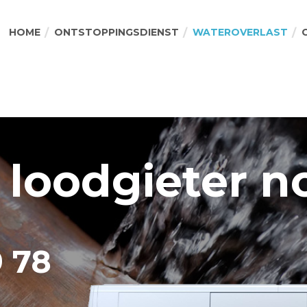
HOME
ONTSTOPPINGSDIENST
WATEROVERLAST
 loodgieter n
9 78