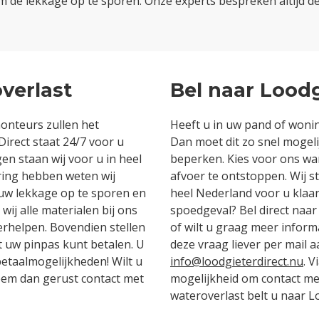
om de lekkage op te sporen. Onze experts bespreken altijd d
overlast
Bel naar Loodg
onteurs zullen het
Heeft u in uw pand of wonin
irect staat 24/7 voor u
Dan moet dit zo snel mogel
en staan wij voor u in heel
beperken. Kies voor ons wa
aring hebben weten wij
afvoer te ontstoppen. Wij s
 uw lekkage op te sporen en
heel Nederland voor u klaar
wij alle materialen bij ons
spoedgeval? Bel direct naa
erhelpen. Bovendien stellen
of wilt u graag meer infor
et uw pinpas kunt betalen. U
deze vraag liever per mail a
etaalmogelijkheden! Wilt u
info@loodgieterdirect.nu
. 
eem dan gerust contact met
mogelijkheid om contact me
wateroverlast belt u naar L