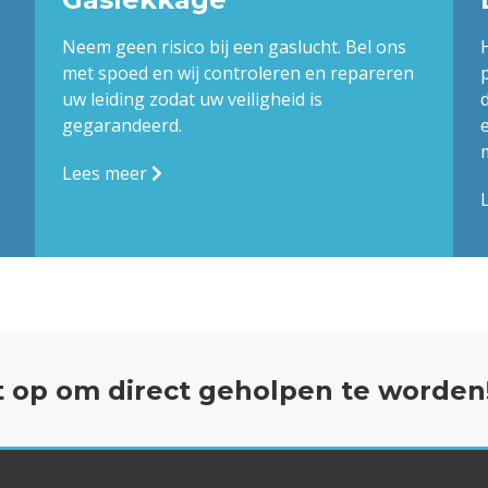
Neem geen risico bij een gaslucht. Bel ons
met spoed en wij controleren en repareren
uw leiding zodat uw veiligheid is
gegarandeerd.
Lees meer
 op om direct geholpen te worden