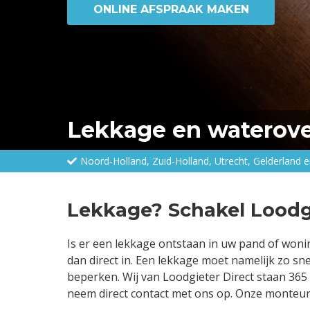
ONLINE AFSPRAAK MAKEN
Lekkage en waterove
Noord-Holland, Zuid-Holland, Utrecht, Gelderland
Lekkage? Schakel Loodgi
Is er een lekkage ontstaan in uw pand of woni
dan direct in. Een lekkage moet namelijk zo s
beperken. Wij van Loodgieter Direct staan 365 
neem direct contact met ons op. Onze monteur