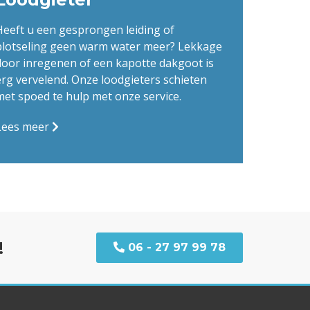
Heeft u een gesprongen leiding of
plotseling geen warm water meer? Lekkage
door inregenen of een kapotte dakgoot is
erg vervelend. Onze loodgieters schieten
met spoed te hulp met onze service.
Lees meer
!
06 - 27 97 99 78