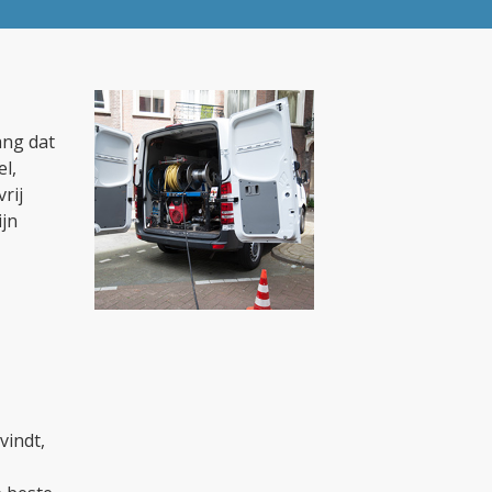
ang dat
el,
rij
ijn
vindt,