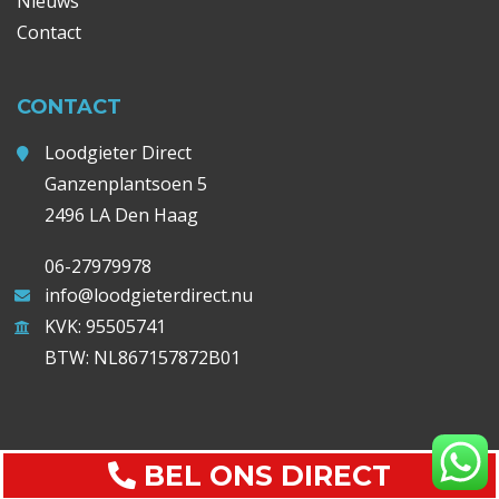
Nieuws
Contact
CONTACT
Loodgieter Direct
Ganzenplantsoen 5
2496 LA Den Haag
06-27979978
info@loodgieterdirect.nu
KVK: 95505741
BTW: NL867157872B01
BEL ONS DIRECT
Copyright Loodgieter Direct (©) 2026 |
Sitemap
|
Privacy