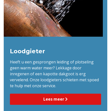
Loodgieter
Heeft u een gesprongen leiding of plotseling
geen warm water meer? Lekkage door
inregenen of een kapotte dakgoot is erg
vervelend. Onze loodgieters schieten met spoed
te hulp met onze service.
Lees meer