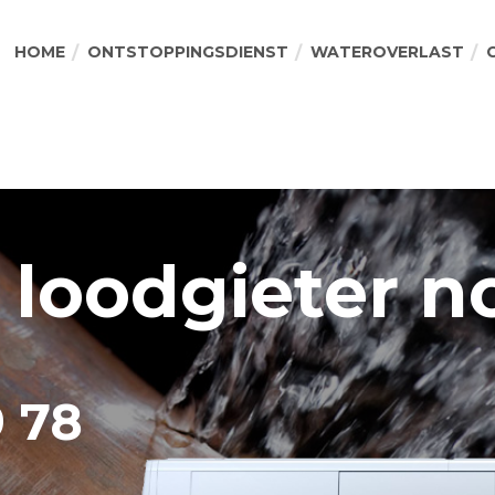
HOME
ONTSTOPPINGSDIENST
WATEROVERLAST
 loodgieter n
9 78