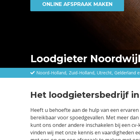
ONLINE AFSPRAAK MAKEN
Loodgieter Noordwij
Noord-Holland, Zuid-Holland, Utrecht, Gelderland
Het loodgietersbedrijf i
Heeft u behoefte aan de hulp van een ervaren 
bereikbaar voor spoedgevallen. Met meer dan 4
kunt ons onder andere inschakelen bij een cv-
vinden wij met onze kennis en vaardigheden e