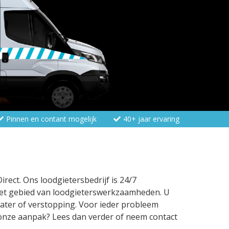
Pinnen en contant mogelijk
40+ jaar ervaring
ect. Ons loodgietersbedrijf is 24/7
 het gebied van loodgieterswerkzaamheden. U
water of verstopping. Voor ieder probleem
onze aanpak? Lees dan verder of neem contact