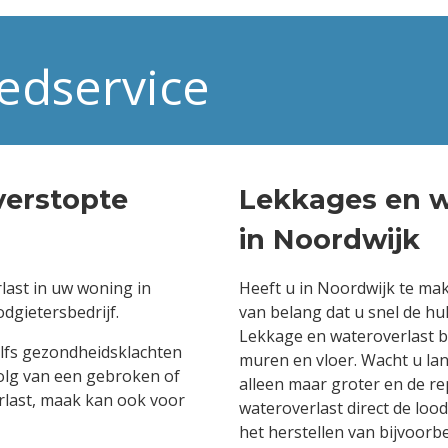
edservice
verstopte
Lekkages en w
in Noordwijk
last in uw woning in
Heeft u in Noordwijk te ma
dgietersbedrijf.
van belang dat u snel de hu
Lekkage en wateroverlast 
elfs gezondheidsklachten
muren en vloer. Wacht u la
volg van een gebroken of
alleen maar groter en de re
verlast, maak kan ook voor
wateroverlast direct de loo
het herstellen van bijvoorb