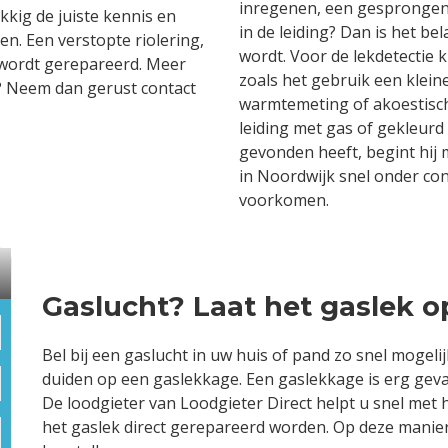
inregenen, een gesprongen l
kkig de juiste kennis en
in de leiding? Dan is het be
n. Een verstopte riolering,
wordt. Voor de lekdetectie 
 wordt gerepareerd. Meer
zoals het gebruik een klein
l? Neem dan gerust contact
warmtemeting of akoestisch
leiding met gas of gekleurd
gevonden heeft, begint hij 
in Noordwijk snel onder co
voorkomen.
Gaslucht? Laat het gaslek 
Bel bij een gaslucht in uw huis of pand zo snel mogeli
duiden op een gaslekkage. Een gaslekkage is erg geva
De loodgieter van Loodgieter Direct helpt u snel met 
het gaslek direct gerepareerd worden. Op deze manier