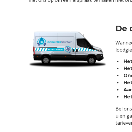
met ons op om een afspraak te maken met onze
De 
Wanneer
loodgie
Het
Het
Ond
Het
Aan
Het
Bel ons
u en ga
tarieve