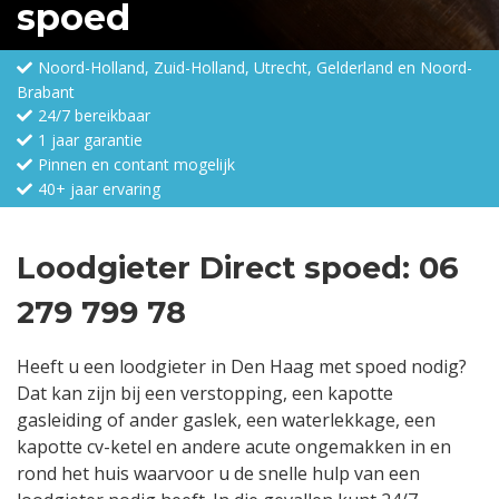
spoed
Noord-Holland, Zuid-Holland, Utrecht, Gelderland en Noord-
Brabant
24/7 bereikbaar
1 jaar garantie
Pinnen en contant mogelijk
40+ jaar ervaring
Loodgieter Direct spoed: 06
279 799 78
Heeft u een loodgieter in Den Haag met spoed nodig?
Dat kan zijn bij een verstopping, een kapotte
gasleiding of ander gaslek, een waterlekkage, een
kapotte cv-ketel en andere acute ongemakken in en
rond het huis waarvoor u de snelle hulp van een